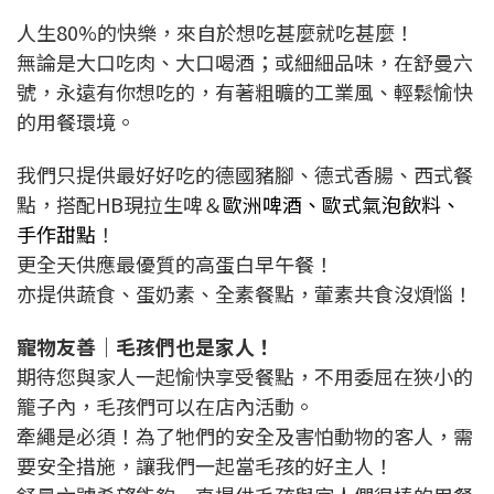
人生80%的快樂，來自於想吃甚麼就吃甚麼！
無論是大口吃肉、大口喝酒；或細細品味，在舒曼六
號，永遠有你想吃的，有著
粗曠的工業風、輕鬆愉快
的用餐環境
。
我們只提供最好好吃的德國豬腳、德式香腸、西式餐
點，搭配HB現拉生啤＆
歐洲啤酒、歐式氣泡飲料、
手作甜點
！
更全天供應最優質的高蛋白早午餐！
亦提供蔬食、蛋奶素、全素餐點，葷素共食沒煩惱！
寵物友善｜
毛孩們也是家人！
期待您與家人一起愉快享受餐點，不用委屈在狹小的
籠子內，毛孩們可以在店內活動。
牽繩是必須！
為了牠們的安全及害怕動物的客人，需
要安全措施，讓我們一起當毛孩的好主人！